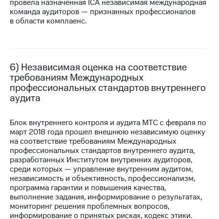
провела назначенная ICA независимая международная
выкупа
команда аудиторов — признанных профессионалов
акций
в области комплаенс.
Дивиденды
Рынок
облигаций
Описание
6) Независимая оценка на соответствие
Еврооблигации-2023
требованиям Международных
Уведомление
профессиональных стандартов внутреннего
о
аудита
погашении
именных
облигаций
Блок внутреннего контроля и аудита МТС с февраля по
Другое
март 2018 года прошел внешнюю независимую оценку
на соответствие требованиям Международных
Регистратор
профессиональных стандартов внутреннего аудита,
Реквизиты
разработанных Институтом внутренних аудиторов,
Контакты
среди которых — управление внутренним аудитом,
йчивое развитие
независимость и объективность, профессионализм,
и деловая этика
программа гарантии и повышения качества,
На главную
выполнение задания, информирование о результатах,
мониторинг решения проблемных вопросов,
информирование о принятых рисках, кодекс этики.