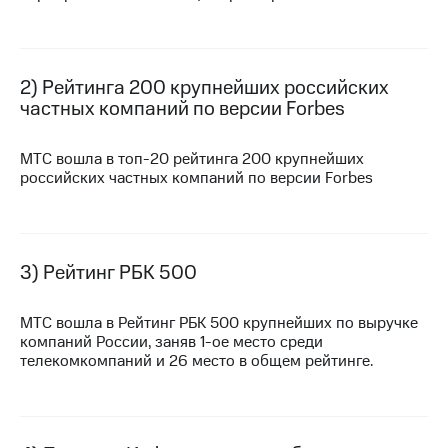
МТС
о технологиях
2) Рейтинга 200 крупнейших российских
Достижения
частных компаний по версии Forbes
Интервью
МТС вошла в
топ-20
рейтинга 200 крупнейших
Финансовая
российских частных компаний по версии Forbes
отчетность
Контакты
Новости
3) Рейтинг РБК 500
в
регионе
МТС вошла в Рейтинг РБК 500 крупнейших по выручке
м и акционерам
компаний России, заняв
1-ое
место среди
Корпоративное
телекомкомпаний и 26 место в общем рейтинге.
управление
Корпоративный
секретарь