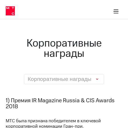
О
сторам и акционерам
Комплаенс и деловая этика
Устойчивое развитие
Медиа-центр
О МТС
О МТС
На главную
компании
О
компании
Стратегия
Стратегия
Карьера
Корпоративные
в МТС
Карьера
в МТС
награды
Пресс-
релизы
История
компании
МТС
о технологиях
Руководство
региона
Корпоративные награды
Правовая
информация
1) Премия IR Magazine Russia & CIS Awards
Контакты
2018
Медиа-центр
МТС была признана победителем в ключевой
Пресс-
корпоративной номинации Гран-при.
релизы