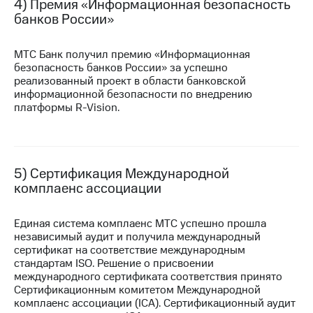
Раскрытие
4) Премия «Информационная безопасность
информации
банков России»
Информация
акционерам
МТС Банк получил премию «Информационная
Документы
безопасность банков России» за успешно
ПАО
реализованный проект в области банковской
"МТС"
информационной безопасности по внедрению
Собрания
платформы
R-Vision.
акционеров
Личный
кабинет
акционера
Акционерный
5) Сертификация Международной
капитал
комплаенс ассоциации
Контроль
и
аудит
Единая система комплаенс МТС успешно прошла
Рынок
независимый аудит и получила международный
акций
сертификат на соответствие международным
стандартам ISO. Решение о присвоении
Описание
международного сертификата соответствия принято
Программа
Сертификационным комитетом Международной
приобретения
комплаенс ассоциации (ICA). Сертификационный аудит
Порядок