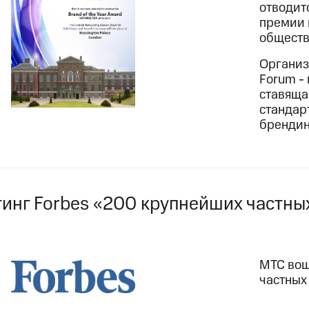
отводит
премии 
обществ
Организ
Forum -
ставяща
стандар
брендин
тинг Forbes «200 крупнейших частны
МТС вош
частных