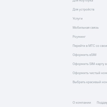
Для ноутбука
Для устройств
Услуги
Мобильная связь
Роуминг
Перейти в МТС со св
Оформить eSIM
Оформить SIM-карту в
Оформить чистый но
Выбрать красивый но
О компании
Подде