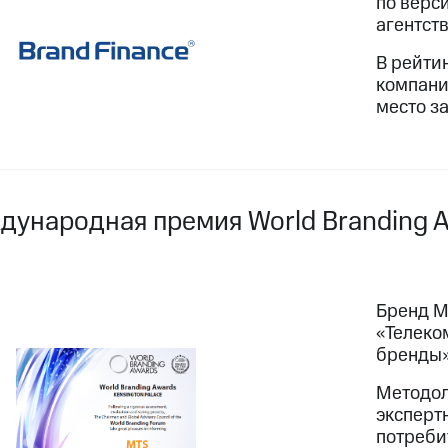
по верс
агентст
В рейти
компани
место з
дународная премия World Branding 
Бренд М
«Телеко
бренды
Методол
экспертн
потреби