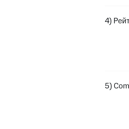
4) Рей
5) Co