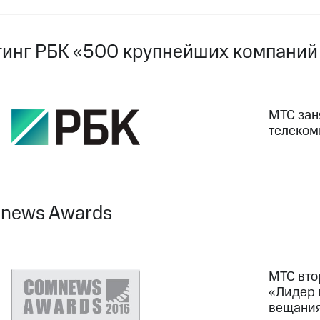
тинг РБК «500 крупнейших компаний
МТС зан
телеком
mnews Awards
МТС вто
«Лидер 
вещани