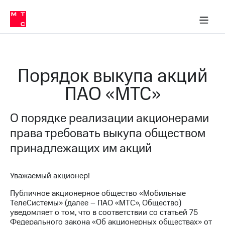
О
сторам и акционерам
Комплаенс и деловая этика
Устойчивое развитие
Медиа-центр
О МТС
О МТС
На главную
компании
О
компании
Стратегия
Стратегия
Карьера
Порядок выкупа акций
в МТС
Карьера
в МТС
ПАО «МТС»
Пресс-
релизы
История
компании
О порядке реализации акционерами
МТС
о технологиях
Руководство
права требовать выкупа обществом
региона
принадлежащих им акций
Правовая
информация
Уважаемый акционер!
Контакты
Публичное акционерное общество «Мобильные
ТелеСистемы» (далее – ПАО «МТС», Общество)
Медиа-центр
уведомляет о том, что в соответствии со статьей 75
Пресс-
Федерального закона «Об акционерных обществах» от
релизы