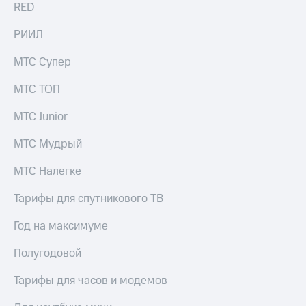
RED
выкупа
акций
РИИЛ
Дивиденды
Рынок
облигаций
МТС Супер
Описание
МТС ТОП
Еврооблигации-2023
Уведомление
МТС Junior
о
погашении
МТС Мудрый
именных
облигаций
МТС Налегке
Другое
Тарифы для спутникового ТВ
Регистратор
Реквизиты
Год на максимуме
Контакты
йчивое развитие
Полугодовой
и деловая этика
На главную
Тарифы для часов и модемов