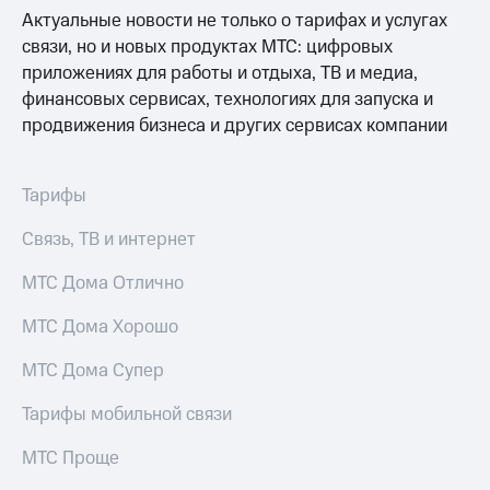
Раскрытие
Актуальные новости не только о тарифах и услугах
информации
связи, но и новых продуктах МТС: цифровых
Информация
акционерам
приложениях для работы и отдыха, ТВ и медиа,
Документы
финансовых сервисах, технологиях для запуска и
ПАО
продвижения бизнеса и других сервисах компании
"МТС"
Собрания
акционеров
Личный
Тарифы
кабинет
акционера
Связь, ТВ и интернет
Акционерный
капитал
МТС Дома Отлично
Контроль
и
МТС Дома Хорошо
аудит
Рынок
МТС Дома Супер
акций
Тарифы мобильной связи
Описание
Программа
МТС Проще
приобретения
Порядок