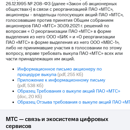
26.12.1995 № 208-ФЗ (далее «Закон об акционерных
обществах») в связи с реорганизацией ПАО «МТС»,
МТС
акционеры - владельцы голосующих акций ПАО «МТС»,
о технологиях
голосовавшие против принятия Общим собранием
акционеров ПАО «МТС» 30.09.2021 г. решений по
Достижения
вопросам « О реорганизации ПАО «МТС» в форме
выделения из него ООО «БИК » и «О реорганизации
Интервью
ПАО «МТС» в форме выделения из него ООО «МВС-1»,
либо не принимавшие участия в голосовании по этому
Финансовая
вопросу, вправе требовать выкупа ПАО «МТС» всех или
отчетность
части принадлежащих им акций.
Контакты
Информационное письмо акционеру по
процедуре выкупа
(pdf, 255 Кб)
Новости
Приложение к информационному письму
в
(pdf, 538 Кб)
регионе
Образец Требования о выкупе акций ПАО «МТС»
(doc, 20 Кб)
м и акционерам
Образец Отзыва требования о выкупе акций ПАО «М
Корпоративное
управление
МТС — связь и экосистема цифровых
Корпоративный
сервисов
секретарь