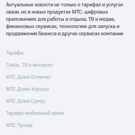
МТС
Актуальные новости не только о тарифах и услугах
Live
Деньги
связи, но и новых продуктах МТС: цифровых
МТС
Гудок
приложениях для работы и отдыха, ТВ и медиа,
Накопления
финансовых сервисах, технологиях для запуска и
Мой
Откладывайте
продвижения бизнеса и других сервисах компании
МТС
деньги
и получайте
Все
доход 15%
приложения
Тарифы
Акции
Финансы
Условия
Инвестиции
Связь, ТВ и интернет
пополнения
Получайте
МТС Дома Отлично
Скидка
доход
30%
онлайн
МТС Дома Хорошо
на связь
Страхование
МТС Дома Супер
Покупка
Тарифы
полисов
RED,
Тарифы мобильной связи
онлайн
РИИЛ
Скидка 30%
и МТС Супер
МТС Проще
на связь
дешевле
при оплате