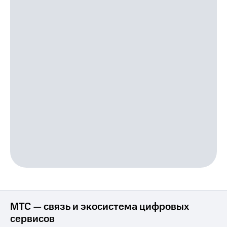
Live
Безопасность
Гудок
Финансы
Мой
Детям
МТС
и родителям
Все
Здоровье
приложения
и фитнес
Инвестиции
Приложения
от МТС
Получайте
доход
Акции
онлайн
Страхование
Приложения
КИОН
Покупка
полисов
КИОН
онлайн
Музыка
Скидка 30%
на связь
МТС — связь и экосистема цифровых
КИОН
сервисов
Строки
С картой