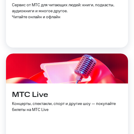
Услуги
Сервис от МТС для читающих людей: книги, подкасты,
149 ₽/
аудиокниги и многое другое.
мес
Акции
Читайте онлайн и офлайн
МТС
Домашний
Premium
интернет
Подписка
Домашнее
на гигабайты
ТВ
интернета,
фильмы,
Спутниковое
музыка
ТВ
и многое
другое
Перейти
Семейная
в МТС
группа
со своим
МТС Live
номером
Скидка
на тарифы,
Концерты, спектакли, спорт и другие шоу — покупайте
Поддержка
общие
билеты на МТС Live
подписки
висы и подписки
и услуги,
МТС
доступ
Premium
к геолокации