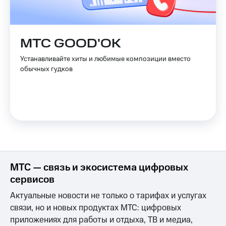
С картой
с карты
МТС
МТС Деньги
Деньги
МТС
Обзоры
МТС GOOD'OK
Накопления
товаров
Устанавливайте хиты и любимые композиции вместо
Откладывайте
Скидки
обычных гудков
деньги
до 40%
и получайте
на смартфоны
доход 15%
Платежи
при
и
покупке
переводы
со связью
МТС
Пополнить
номер
МТС
МТС — связь и экосистема цифровых
Настройки
сервисов
автоплатежа
Актуальные новости не только о тарифах и услугах
Пополнить
связи, но и новых продуктах МТС: цифровых
номер
приложениях для работы и отдыха, ТВ и медиа,
другого