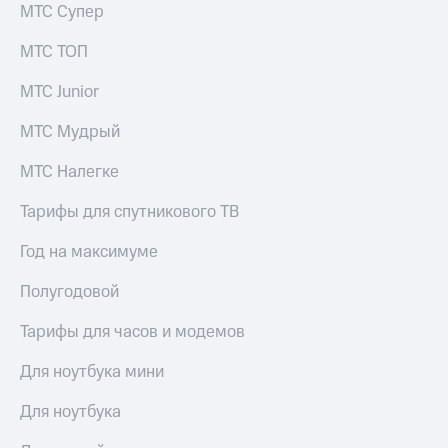
и
МТС Супер
колонки
МТС ТОП
Умные
часы
МТС Junior
и
трекеры
МТС Мудрый
Умный
МТС Налегке
дом
Тарифы для спутникового ТВ
Планшеты
Год на максимуме
Акции
и
Полугодовой
скидки
Все
Тарифы для часов и модемов
товары
Для ноутбука мини
Для ноутбука