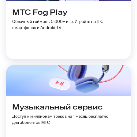
Live
Безопасность
МТС Fog Play
Гудок
Финансы
Облачный гейминг: 5 000+ игр. Играйте на ПК,
Мой
Детям
смартфонах и Android TV
МТС
и родителям
Все
Здоровье
приложения
и фитнес
Инвестиции
Приложения
от МТС
Получайте
доход
Акции
онлайн
Страхование
Приложения
КИОН
Покупка
Музыкальный сервис
полисов
КИОН
онлайн
Музыка
Доступ к миллионам треков на 1 месяц бесплатно
Скидка 30%
для абонентов МТС
на связь
КИОН
Строки
С картой