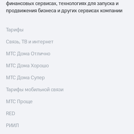
финансовых сервисах, технологиях для запуска и
оператора
продвижения бизнеса и других сервисах компании
Оплата
интернета
и
Тарифы
ТВ
Связь, ТВ и интернет
Переводы
с
МТС Дома Отлично
телефона
на карту
МТС Дома Хорошо
МТС Pay
МТС Дома Супер
Оплата
Тарифы мобильной связи
по QR-
коду
МТС Проще
за границей
RED
тернет-магазин
Смартфоны
РИИЛ
Наушники