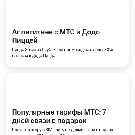
на связь
Роуминг
Тарифы
RED,
Семейная
РИИЛ
Аппетитнее с МТС и Додо
группа
и МТС
Пиццей
Супер
Заказать
дешевле
Пицца 25 см за 1 рубль или промокод на скидку 20%
SIM-
при
на заказ в Додо Пицца
карту
оплате
с карты
Оформить
МТС
eSIM
Деньги
SIM-
Выберите
карта
и подключите
для
ТВ
иностранцев
с выгодным
тарифом
Популярные тарифы МТС: 7
Оформить
дней связи в подарок
чистый
Тарифы
номер
Получите вторую SIM‑карту с 7 днями связи в подарок