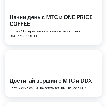
КИОН
и не
Строки
только
Начни день с МТС и ONE PRICE
Live
Безопасность
COFFEE
Гудок
Финансы
Получи 500 прайсов на покупки в сети кофеен
Мой
Детям
ONE PRICE COFFEE
МТС
и родителям
Все
Здоровье
приложения
и фитнес
Инвестиции
Приложения
от МТС
Получайте
доход
Акции
Достигай вершин с МТС и DDX
онлайн
Приложения
Получи скидку 83% на вступительный взнос в DDX
Страхование
КИОН
Покупка
КИОН
полисов
Музыка
онлайн