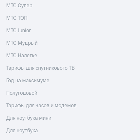
МТС Супер
Настройки
автоплатежа
МТС ТОП
Пополнить
МТС Junior
номер
другого
МТС Мудрый
оператора
МТС Налегке
Оплата
интернета
Тарифы для спутникового ТВ
и
ТВ
Год на максимуме
Переводы
Полугодовой
с
телефона
на карту
Тарифы для часов и модемов
МТС Pay
Для ноутбука мини
Оплата
Для ноутбука
по QR-