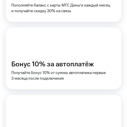
для дома
Пополняйте баланс с карты МТС Деньги каждый месяц
и получайте скидку 30% на связь
Услуги
149 ₽/
мес
Акции
МТС
Домашний
Premium
интернет
Подписка
Домашнее
на гигабайты
ТВ
интернета,
Бонус 10% за автоплатёж
фильмы,
Спутниковое
музыка
ТВ
Получайте бонус 10% от суммы автоплатежа первые
и многое
3 месяца после подключения
другое
Перейти
в МТС
Семейная
со своим
группа
номером
Скидка
Поддержка
на тарифы,
общие
висы и подписки
подписки
МТС
и услуги,