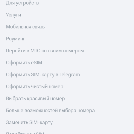
коду
Для устройств
за границей
Услуги
тернет-магазин
Смартфоны
Мобильная связь
Наушники
Роуминг
и
колонки
Перейти в МТС со своим номером
Умные
Оформить eSIM
часы
и
Оформить SIM-карту в Telegram
трекеры
Умный
Оформить чистый номер
дом
Выбрать красивый номер
Планшеты
Больше возможностей выбора номера
Акции
и
Заменить SIM-карту
скидки