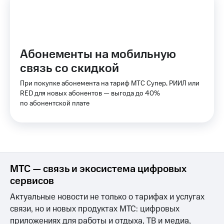
КИОН
Скидка 30%
Строки
на связь
Live
С картой
Абонементы на мобильную
МТС
Гудок
Деньги
связь со скидкой
Мой
МТС
При покупке абонемента на тариф МТС Супер, РИИЛ или
МТС
Накопления
RED для новых абонентов — выгода до 40%
по абонентской плате
Все
Откладывайте
приложения
деньги
Финансы
и получайте
Инвестиции
доход 15%
Получайте
Акции
доход
Условия
МТС — связь и экосистема цифровых
онлайн
пополнения
сервисов
Страхование
Скидка
Актуальные новости не только о тарифах и услугах
30%
связи, но и новых продуктах МТС: цифровых
Покупка
на связь
приложениях для работы и отдыха, ТВ и медиа,
полисов