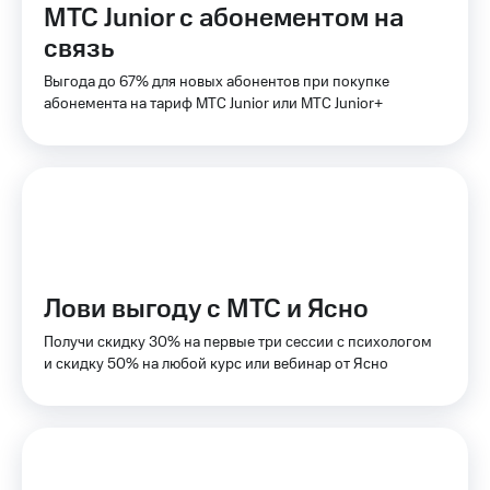
МТС Junior с абонементом на
Premium
доступ
к геолокации
связь
Подписка
Сертификаты
на гигабайты
Выгода до 67% для новых абонентов при покупке
безопасности
интернета,
абонемента на тариф МТС Junior или МТС Junior+
фильмы,
Всё
музыка
и многое
под
другое
рукой
в Мой МТС
Семейная
группа
Посмотрите,
что
Скидка
полезного
Лови выгоду с МТС и Ясно
на тарифы,
есть
общие
в нашем
Получи скидку 30% на первые три сессии с психологом
подписки
приложении
и скидку 50% на любой курс или вебинар от Ясно
и услуги,
доступ
КИОН
к геолокации
КИОН
Кино,
Музыка
музыка,
книги