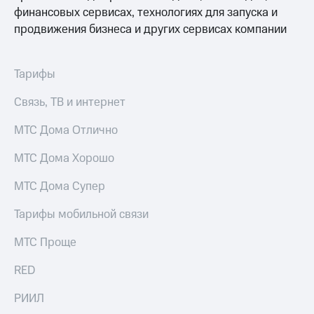
онлайн
финансовых сервисах, технологиях для запуска и
Тарифы
продвижения бизнеса и других сервисах компании
RED,
Скидка 30%
РИИЛ
на связь
и МТС Супер
дешевле
Тарифы
С картой
при оплате
МТС
с карты
Деньги
Связь, ТВ и интернет
МТС Деньги
МТС
МТС Дома Отлично
Обзоры
Накопления
товаров
МТС Дома Хорошо
Откладывайте
Скидки
деньги
МТС Дома Супер
до 40%
и получайте
доход 15%
на смартфоны
Тарифы мобильной связи
Платежи
при
МТС Проще
и
покупке
переводы
со связью
RED
МТС
Пополнить
номер
РИИЛ
МТС