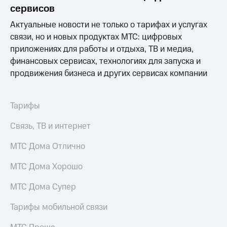
Раскрытие
сервисов
информации
Информация
Актуальные новости не только о тарифах и услугах
акционерам
связи, но и новых продуктах МТС: цифровых
Документы
приложениях для работы и отдыха, ТВ и медиа,
ПАО
"МТС"
финансовых сервисах, технологиях для запуска и
Собрания
продвижения бизнеса и других сервисах компании
акционеров
Личный
кабинет
Тарифы
акционера
Акционерный
Связь, ТВ и интернет
капитал
Контроль
МТС Дома Отлично
и
аудит
Рынок
МТС Дома Хорошо
акций
МТС Дома Супер
Описание
Программа
Тарифы мобильной связи
приобретения
Порядок