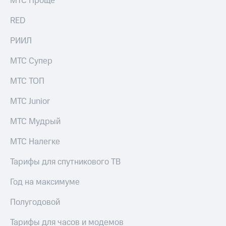
МТС Проще
выкупа
акций
RED
Дивиденды
Рынок
РИИЛ
облигаций
МТС Супер
Описание
Еврооблигации-2023
МТС ТОП
Уведомление
о
МТС Junior
погашении
именных
МТС Мудрый
облигаций
Другое
МТС Налегке
Регистратор
Реквизиты
Тарифы для спутникового ТВ
Контакты
йчивое развитие
Год на максимуме
и деловая этика
На главную
Полугодовой
Тарифы для часов и модемов