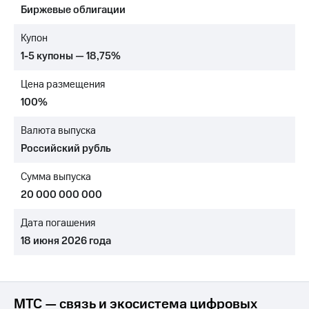
Биржевые облигации
МТС
о технологиях
Купон
1-5 купоны — 18,75%
Достижения
Цена размещения
Интервью
100%
Финансовая
отчетность
Валюта выпуска
Российский рубль
Контакты
Сумма выпуска
Новости
в
20 000 000 000
регионе
Дата погашения
м и акционерам
18 июня 2026 года
Корпоративное
управление
Корпоративный
секретарь
МТС — связь и экосистема цифровых