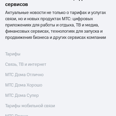
Раскрытие
сервисов
информации
Информация
Актуальные новости не только о тарифах и услугах
акционерам
связи, но и новых продуктах МТС: цифровых
Документы
приложениях для работы и отдыха, ТВ и медиа,
ПАО
"МТС"
финансовых сервисах, технологиях для запуска и
Собрания
продвижения бизнеса и других сервисах компании
акционеров
Личный
кабинет
Тарифы
акционера
Акционерный
Связь, ТВ и интернет
капитал
Контроль
МТС Дома Отлично
и
аудит
Рынок
МТС Дома Хорошо
акций
МТС Дома Супер
Описание
Программа
Тарифы мобильной связи
приобретения
Порядок