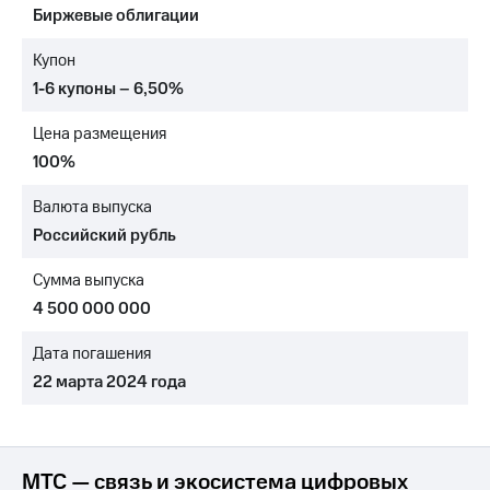
Биржевые облигации
МТС
о технологиях
Купон
1-6 купоны – 6,50%
Достижения
Цена размещения
Интервью
100%
Финансовая
отчетность
Валюта выпуска
Российский рубль
Контакты
Сумма выпуска
Новости
в
4 500 000 000
регионе
Дата погашения
м и акционерам
22 марта 2024 года
Корпоративное
управление
Корпоративный
секретарь
МТС — связь и экосистема цифровых