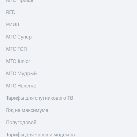
МТС Проще
выкупа
акций
RED
Дивиденды
Рынок
РИИЛ
облигаций
МТС Супер
Описание
Еврооблигации-2023
МТС ТОП
Уведомление
о
МТС Junior
погашении
именных
МТС Мудрый
облигаций
Другое
МТС Налегке
Регистратор
Реквизиты
Тарифы для спутникового ТВ
Контакты
йчивое развитие
Год на максимуме
и деловая этика
На главную
Полугодовой
Тарифы для часов и модемов