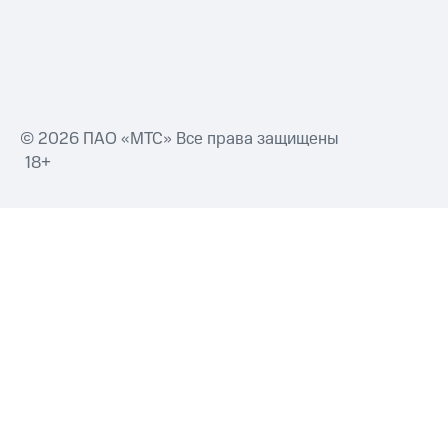
и
колонки
Умные
часы
и
трекеры
© 2026 ПАО «МТС» Все права защищены
Умный
18+
дом
Планшеты
Акции
и
скидки
Все
товары