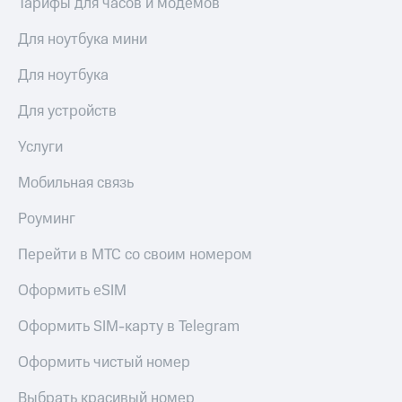
Тарифы для часов и модемов
Сертификаты
Подписка
безопасности
на гигабайты
Для ноутбука мини
интернета,
Всё
фильмы,
Для ноутбука
под
музыка
рукой
и многое
Для устройств
в Мой МТС
другое
Семейная
Услуги
Посмотрите,
группа
что
Мобильная связь
полезного
Скидка
есть
на тарифы,
Роуминг
в нашем
общие
приложении
подписки
Перейти в МТС со своим номером
и услуги,
КИОН
доступ
Оформить eSIM
к геолокации
КИОН
Кино,
Музыка
Оформить SIM-карту в Telegram
музыка,
книги
КИОН
и не
Оформить чистый номер
Строки
только
Выбрать красивый номер