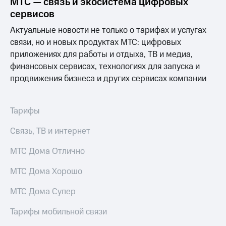
МТС — связь и экосистема цифровых
Выбрать
ТВ и телефон
красивый
для дома
сервисов
номер
Актуальные новости не только о тарифах и услугах
Услуги
Заменить
связи, но и новых продуктах МТС: цифровых
SIM-
Личный
приложениях для работы и отдыха, ТВ и медиа,
карту
кабинет
финансовых сервисах, технологиях для запуска и
интернета
продвижения бизнеса и других сервисах компании
Перейти
и
на
ТВ
eSIM
Личный
кабинет
Тарифы
Для дома
спутникового
Выберите
ТВ
Связь, ТВ и интернет
и подключите
Скачать
ТВ
приложение
МТС Дома Отлично
с выгодным
Мой
тарифом
МТС
МТС Дома Хорошо
Акции
Тарифы
МТС Дома Супер
Интернет,
ТВ и телефон
Видеонаблюдение
Тарифы мобильной связи
для дома
для дома