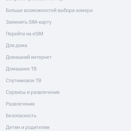
Live
Безопасность
Больше возможностей выбора номера
Гудок
Финансы
Заменить SIM-карту
Мой
Детям
МТС
и родителям
Перейти на eSIM
Все
Здоровье
Для дома
приложения
и фитнес
Домашний интернет
Инвестиции
Приложения
от МТС
Получайте
Домашнее ТВ
доход
Акции
онлайн
Спутниковое ТВ
Страхование
Приложения
Сервисы и развлечения
КИОН
Покупка
полисов
КИОН
Развлечения
онлайн
Музыка
Скидка 30%
Безопасность
на связь
КИОН
Строки
Детям и родителям
С картой