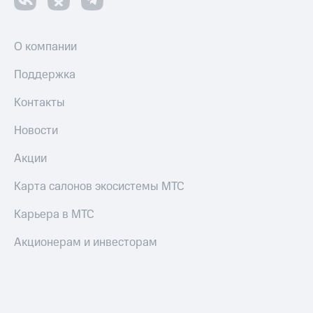
оператора
Оплата
О компании
интернета
и
Поддержка
ТВ
Контакты
Переводы
с
Новости
телефона
на карту
Акции
МТС Pay
Карта салонов экосистемы МТС
Оплата
по QR-
Карьера в МТС
коду
за границей
Акционерам и инвесторам
тернет-магазин
Смартфоны
Наушники