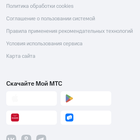
С картой
с карты
Политика обработки cookies
МТС
МТС Деньги
Деньги
Соглашение о пользовании системой
МТС
Обзоры
Накопления
товаров
Правила применения рекомендательных технологий
Откладывайте
Скидки
Условия использования сервиса
деньги
до 40%
и получайте
на смартфоны
Карта сайта
доход 15%
Платежи
при
и
покупке
переводы
со связью
МТС
Скачайте Мой МТС
Пополнить
номер
МТС
Настройки
автоплатежа
Пополнить
номер
другого