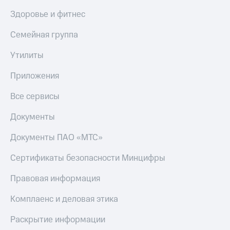
МТС
Live
Здоровье и фитнес
Деньги
МТС
Гудок
Семейная группа
Накопления
Мой
Утилиты
Откладывайте
МТС
деньги
и получайте
Приложения
Все
доход 15%
приложения
Акции
Все сервисы
Финансы
Условия
Инвестиции
пополнения
Документы
Получайте
Скидка
Документы ПАО «МТС»
доход
30%
онлайн
на связь
Страхование
Сертификаты безопасности Минцифры
Покупка
Тарифы
Правовая информация
полисов
RED,
онлайн
РИИЛ
Комплаенс и деловая этика
Скидка 30%
и МТС Супер
на связь
дешевле
Раскрытие информации
при оплате