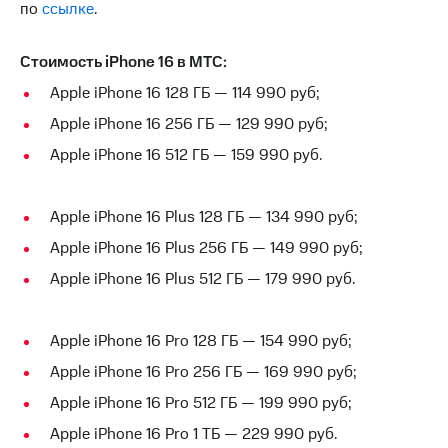
Раскрытие
по
ссылке
.
информации
Информация
акционерам
Стоимость iPhone 16 в МТС:
Документы
Apple iPhone 16 128 ГБ — 114 990 руб;
ПАО
"МТС"
Apple iPhone 16 256 ГБ — 129 990 руб;
Собрания
Apple iPhone 16 512 ГБ — 159 990 руб.
акционеров
Личный
кабинет
акционера
Apple iPhone 16 Plus 128 ГБ — 134 990 руб;
Акционерный
Apple iPhone 16 Plus 256 ГБ — 149 990 руб;
капитал
Контроль
Apple iPhone 16 Plus 512 ГБ — 179 990 руб.
и
аудит
Рынок
Apple iPhone 16 Pro 128 ГБ — 154 990 руб;
акций
Apple iPhone 16 Pro 256 ГБ — 169 990 руб;
Описание
Программа
Apple iPhone 16 Pro 512 ГБ — 199 990 руб;
приобретения
Apple iPhone 16 Pro 1 ТБ — 229 990 руб.
Порядок