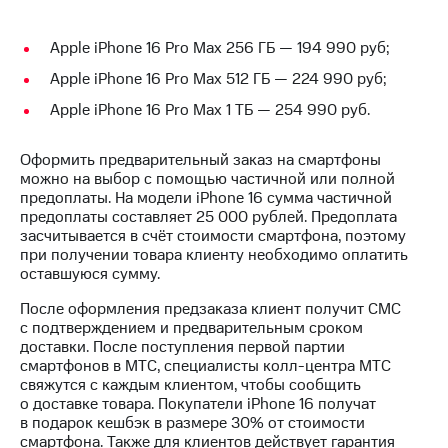
выкупа
акций
Apple iPhone 16 Pro Max 256 ГБ — 194 990 руб;
Дивиденды
Рынок
Apple iPhone 16 Pro Max 512 ГБ — 224 990 руб;
облигаций
Apple iPhone 16 Pro Max 1 ТБ — 254 990 руб.
Описание
Еврооблигации-2023
Оформить предварительный заказ на смартфоны
Уведомление
можно на выбор с помощью частичной или полной
о
предоплаты. На модели iPhone 16 сумма частичной
погашении
предоплаты составляет 25 000 рублей. Предоплата
именных
засчитывается в счёт стоимости смартфона, поэтому
облигаций
при получении товара клиенту необходимо оплатить
Другое
оставшуюся сумму.
Регистратор
После оформления предзаказа клиент получит СМС
Реквизиты
с подтверждением и предварительным сроком
Контакты
доставки. После поступления первой партии
йчивое развитие
смартфонов в МТС, специалисты колл-центра МТС
и деловая этика
свяжутся с каждым клиентом, чтобы сообщить
На главную
о доставке товара. Покупатели iPhone 16 получат
в подарок кешбэк в размере 30% от стоимости
смартфона. Также для клиентов действует гарантия