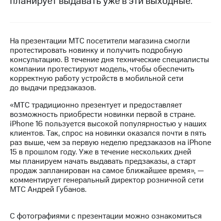
планирует выдавать уже в эти выходные.
МТС
о технологиях
На презентации МТС посетители магазина смогли
Достижения
протестировать новинку и получить подробную
консультацию. В течение дня технические специалисты
Интервью
компании протестируют модель, чтобы обеспечить
корректную работу устройств в мобильной сети
Финансовая
до выдачи предзаказов.
отчетность
«МТС традиционно презентует и предоставляет
Контакты
возможность приобрести новинки первой в стране.
iPhone 16 пользуется высокой популярностью у наших
Новости
клиентов. Так, спрос на новинки оказался почти в пять
в
раз выше, чем за первую неделю предзаказов на iPhone
регионе
15 в прошлом году. Уже в течение нескольких дней
мы планируем начать выдавать предзаказы, а старт
м и акционерам
продаж запланирован на самое ближайшее время», —
Корпоративное
комментирует генеральный директор розничной сети
управление
МТС Андрей Губанов.
Корпоративный
секретарь
С фотографиями с презентации можно ознакомиться