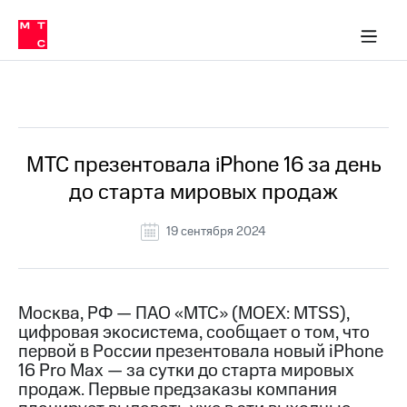
О
сторам и акционерам
Комплаенс и деловая этика
Устойчивое развитие
Медиа-центр
О МТС
О МТС
На главную
компании
О
компании
Стратегия
Стратегия
Все Новости
Карьера
в МТС
Карьера
в МТС
Пресс-
МТС презентовала iPhone 16 за день
релизы
История
до старта мировых продаж
компании
МТС
о технологиях
Руководство
19 сентября 2024
региона
Правовая
информация
Москва, РФ — ПАО «МТС» (MOEX: MTSS),
цифровая экосистема, сообщает о том, что
Контакты
первой в России презентовала новый iPhone
16 Pro Max — за сутки до старта мировых
Медиа-центр
Пресс-
продаж. Первые предзаказы компания
релизы