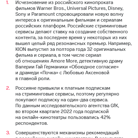
Исчезновение из российского кинопроката
выкупа
фильмов Warner Bros., Universal Pictures, Disney,
акций
Sony и Paramount спровоцировали новую волну
Дивиденды
интереса к оригинальным фильмам и сериалам
Рынок
российских платформ. Российские стриминговые
облигаций
сервисы делают ставку на создание собственного
контента, за последнее время у некоторых из них
Описание
вышел целый ряд резонансных премьер. Например,
Еврооблигации-2023
KION выпустил за полтора года 32 оригинальных
Уведомление
фильма и сериала, в том числе сериал
о
об отношениях Amore More, детективную драму
погашении
Валерии Гай Германики «Обоюдное согласие»
именных
и драмеди «Почка» с Любовью Аксеновой
облигаций
в главной роли.
Другое
Россияне привыкли к платным подпискам
Регистратор
на стриминговые сервисы, поэтому регулярно
Реквизиты
покупают подписку на один-два сервиса.
Контакты
По данным исследовательского агентства GfK,
йчивое развитие
во втором квартале 2022 года подпиской
и деловая этика
на онлайн-кинотеатры пользовались 42%
На главную
респондентов.
Совершенствуются механизмы рекомендаций