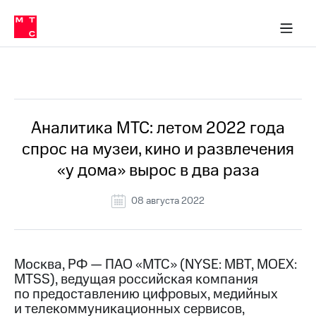
О
сторам и акционерам
Комплаенс и деловая этика
Устойчивое развитие
Медиа-центр
О МТС
О МТС
На главную
компании
О
компании
Стратегия
Стратегия
Все Новости
Карьера
в МТС
Карьера
в МТС
Пресс-
Аналитика МТС: летом 2022 года
релизы
История
спрос на музеи, кино и развлечения
компании
МТС
«у дома» вырос в два раза
о технологиях
Руководство
региона
08 августа 2022
Правовая
информация
Контакты
Москва, РФ — ПАО «МТС» (NYSE: MBT, MOEX:
MTSS), ведущая российская компания
Медиа-центр
по предоставлению цифровых, медийных
Пресс-
и телекоммуникационных сервисов,
релизы