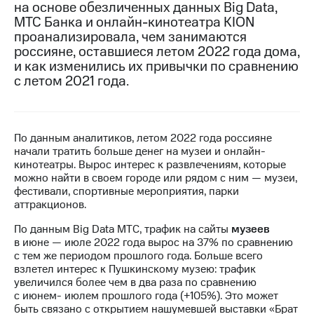
на основе обезличенных данных Big Data,
МТС Банка и онлайн-кинотеатра KION
МТС
проанализировала, чем занимаются
о технологиях
россияне, оставшиеся летом 2022 года дома,
Достижения
и как изменились их привычки по сравнению
с летом 2021 года.
Интервью
Финансовая
отчетность
По данным аналитиков, летом 2022 года россияне
начали тратить больше денег на музеи и онлайн-
Контакты
кинотеатры. Вырос интерес к развлечениям, которые
можно найти в своем городе или рядом с ним — музеи,
Новости
фестивали, спортивные мероприятия, парки
в
аттракционов.
регионе
По данным Big Data МТС, трафик на сайты
музеев
м и акционерам
в июне — июле 2022 года вырос на 37% по сравнению
Корпоративное
с тем же периодом прошлого года. Больше всего
управление
взлетел интерес к Пушкинскому музею: трафик
увеличился более чем в два раза по сравнению
Корпоративный
с июнем- июлем прошлого года (+105%). Это может
секретарь
быть связано с открытием нашумевшей выставки «Брат