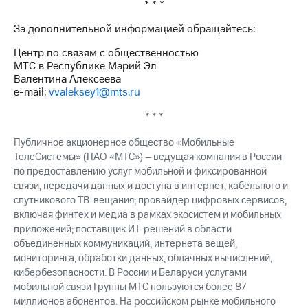
* * *
выкупа
акций
За дополнительной информацией обращайтесь:
Дивиденды
Рынок
Центр по связям с общественностью
облигаций
МТС в Республике Марий Эл
Валентина Алексеева
Описание
e-mail:
vvaleksey1@mts.ru
Еврооблигации-2023
Уведомление
* * *
о
погашении
Публичное акционерное общество «Мобильные
именных
ТелеСистемы» (ПАО «МТС») – ведущая компания в России
облигаций
по предоставлению услуг мобильной и фиксированной
Другое
связи, передачи данных и доступа в интернет, кабельного и
спутникового ТВ-вещания; провайдер цифровых сервисов,
Регистратор
включая финтех и медиа в рамках экосистем и мобильных
Реквизиты
приложений; поставщик ИТ-решений в области
Контакты
объединенных коммуникаций, интернета вещей,
йчивое развитие
и деловая этика
мониторинга, обработки данных, облачных вычислений,
На главную
кибербезопасности. В России и Беларуси услугами
мобильной связи Группы МТС пользуются более 87
миллионов абонентов. На российском рынке мобильного