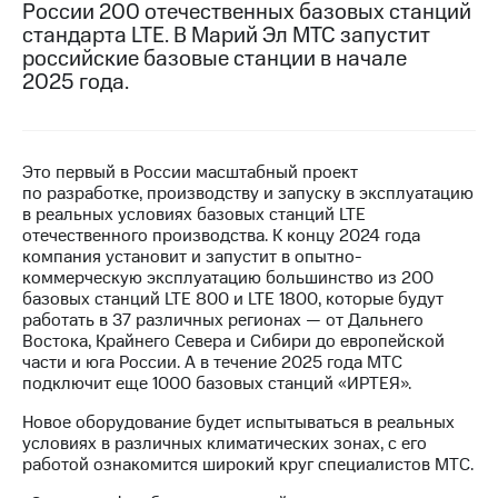
России 200 отечественных базовых станций
стандарта LTE. В Марий Эл МТС запустит
МТС
российские базовые станции в начале
о технологиях
2025 года.
Достижения
Интервью
Это первый в России масштабный проект
Финансовая
по разработке, производству и запуску в эксплуатацию
отчетность
в реальных условиях базовых станций LTE
отечественного производства. К концу 2024 года
Контакты
компания установит и запустит в опытно-
коммерческую эксплуатацию большинство из 200
Новости
базовых станций LTE 800 и LTE 1800, которые будут
в
работать в 37 различных регионах — от Дальнего
регионе
Востока, Крайнего Севера и Сибири до европейской
части и юга России. А в течение 2025 года МТС
м и акционерам
подключит еще 1000 базовых станций «ИРТЕЯ».
Корпоративное
управление
Новое оборудование будет испытываться в реальных
условиях в различных климатических зонах, с его
Корпоративный
работой ознакомится широкий круг специалистов МТС.
секретарь