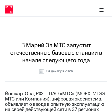
О
сторам и акционерам
Комплаенс и деловая этика
Устойчивое развитие
Медиа-центр
О МТС
О МТС
На главную
компании
О
компании
Стратегия
Стратегия
Все Новости
Карьера
в МТС
Карьера
в МТС
Пресс-
В Марий Эл МТС запустит
релизы
История
отечественные базовые станции в
компании
МТС
начале следующего года
о технологиях
Руководство
региона
24 декабря 2024
Правовая
информация
Контакты
Йошкар-Ола, РФ — ПАО «МТС» (MOEX: MTSS,
МТС или Компания), цифровая экосистема,
Медиа-центр
объявляет о вводе в опытную эксплуатацию
Пресс-
на своей действующей сети в 37 регионах
релизы