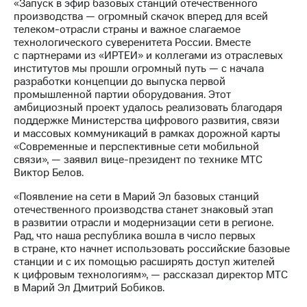
Раскрытие
«Запуск в эфир базовых станций отечественного
информации
производства — огромный скачок вперед для всей
Информация
телеком-отрасли страны и важное слагаемое
акционерам
технологического суверенитета России. Вместе
Документы
с партнерами из «ИРТЕИ» и коллегами из отраслевых
ПАО
институтов мы прошли огромный путь — с начала
"МТС"
разработки концепции до выпуска первой
Собрания
промышленной партии оборудования. Этот
акционеров
амбициозный проект удалось реализовать благодаря
Личный
поддержке Министерства цифрового развития, связи
кабинет
и массовых коммуникаций в рамках дорожной карты
акционера
«Современные и перспективные сети мобильной
Акционерный
связи», — заявил вице-президент по технике МТС
капитал
Виктор Белов.
Контроль
«Появление на сети в Марий Эл базовых станций
и
отечественного производства станет знаковый этап
аудит
в развитии отрасли и модернизации сети в регионе.
Рынок
Рад, что наша республика вошла в число первых
акций
в стране, кто начнет использовать российские базовые
станции и с их помощью расширять доступ жителей
Описание
к цифровым технологиям», — рассказал директор МТС
Программа
в Марий Эл Дмитрий Бобиков.
приобретения
Порядок